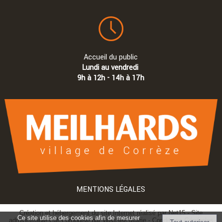
Accueil du public
Lundi au vendredi
9h à 12h - 14h à 17h
MENTIONS LÉGALES
Création et hébergement du site Internet réalisé par Net15
-
Site
Ce site utilise des cookies afin de mesurer
administrable CMS propulsé par WebSee Mairie
-
Conditions Générales