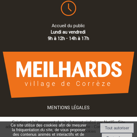
Accueil du public
Lundi au vendredi
9h à 12h - 14h à 17h
MENTIONS LÉGALES
Création et hébergement du site Internet réalisé par Net15
-
Site
Ce site utilise des cookies afin de mesurer
administrable CMS propulsé par WebSee Mairie
-
Conditions Générales
la fréquentation du site, de vous proposer
d'Utilisation
-
Gérer les cookies
des contenus animés et interactifs et de